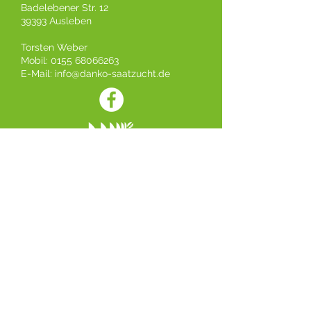
Badelebener Str. 12
39393 Ausleben
Torsten Weber
Mobil: 0155 68066263
E-Mail:
info@danko-saatzucht.de